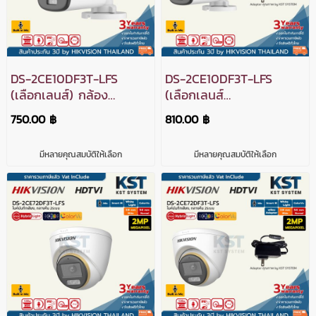
DS-2CE10DF3T-LFS
DS-2CE10DF3T-LFS
(เลือกเลนส์) กล้อง
(เลือกเลนส์
วงจรปิด Hikvision
พร้อมAdapter) กล้อง
750.00 ฿
810.00 ฿
Smart Hybrid Light
วงจรปิด Hikvision
with ColorVu HDTVI
Smart Hybrid Light
มีหลายคุณสมบัติให้เลือก
มีหลายคุณสมบัติให้เลือก
2MP (ไมค์)
with ColorVu HDTVI
2MP (ไมค์)