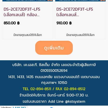
DS-2CE72DF3T-LFS
DS-2CE72DF3T-LFS
(เลือกเลนส์) กล้อง
(เลือกเลนส์
วงจรปิด Hikvision
พร้อมAdapter) กล้อง
850.00 ฿
910.00 ฿
Smart Hybrid Light
วงจรปิด Hikvision
with ColorVu HDTVI
Smart Hybrid Light
มีหลายคุณสมบัติให้เลือก
มีหลายคุณสมบัติให้เลือก
2MP (ไมค์)
with ColorVu HDTVI
2MP (ไมค์)
ดูเพิ่มเติม
บริษัท. เค.เอส.ที. ซิสเต็ม จำกัด เลขประจำตัวผู้เสียภาษี
0105550052694
1431, 1433, 1435 ถนนเอกชัย แขวงบางบอนใต้ เขตบางบอน
กรุงเทพฯ 10150
TEL 02-894-8511 / FAX 02-894-8512
ร้านเปิดให้บริการ จันทร์-เสาร์ 9.00-17.30 น.
ขอใบเสนอราคา Add Line @kstsystem