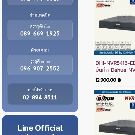
ฝ่ายเทคนิค
สราวุฒิ
(โจ)
089-669-1925
ฝ่ายเคลม
รุ่งฤดี
DHI-NVR5416-EI2
(แบม)
096-907-2552
บันทึก Dahua N
WizSense 16ช่อ
12,900.00 ฿
เบอร์สำนักงาน:
02-894-8511
Line
Official