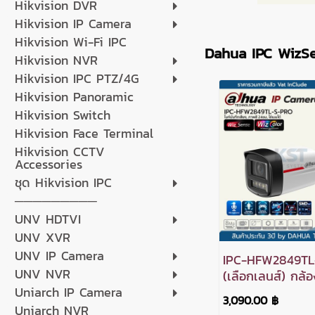
Hikvision DVR
Hikvision IP Camera
Hikvision Wi-Fi IPC
Dahua IPC WizS
Hikvision NVR
Hikvision IPC PTZ/4G
Hikvision Panoramic
Hikvision Switch
Hikvision Face Terminal
Hikvision CCTV
Accessories
ชุด Hikvision IPC
─────────
UNV HDTVI
UNV XVR
UNV IP Camera
IPC-HFW2849TL
UNV NVR
(เลือกเลนส์) กล้
Uniarch IP Camera
Dahua WizSens
3,090.00 ฿
WizColor 8MP Po
Uniarch NVR