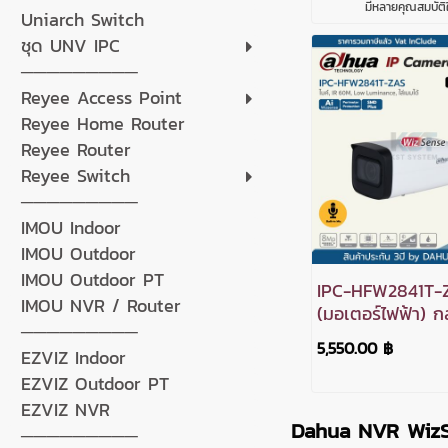
มีหลายคุณสมบัติใ
Uniarch Switch
ชุด UNV IPC
─────────
Reyee Access Point
Reyee Home Router
Reyee Router
Reyee Switch
─────────
IMOU Indoor
IMOU Outdoor
IMOU Outdoor PT
IPC-HFW2841T-
IMOU NVR / Router
(มอเตอร์ไฟฟ้า) ก
─────────
วงจรปิด Dahua 
5,550.00 ฿
EZVIZ Indoor
IPC 8MP PoE
EZVIZ Outdoor PT
EZVIZ NVR
Dahua NVR WizS
─────────