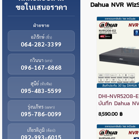
Dahua NVR WizS
ขอใบเสนอราคา
ฝ่ายขาย
อภิรักษ์
(จิ๋ว)
064-282-3399
กวินนา
(เกว)
096-167-6868
สุนีย์
(ทับทิม)
095-483-5599
DHI-NVR5208-EI2
บันทึก Dahua N
รุ่งนภัทร
(เมษา)
WizSense 8ช่อง
8,590.00 ฿
095-786-0099
เกียรติภูมิ
(ค้อป)
092-993-6015