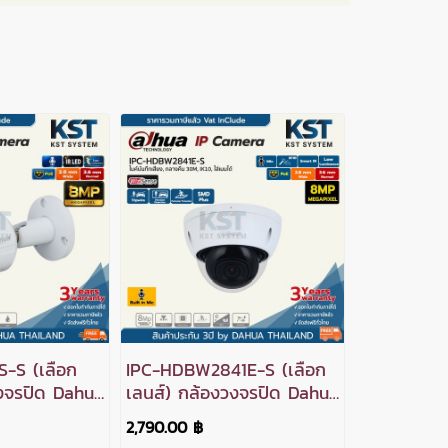
-S (เลือก
IPC-HDBW2841E-S (เลือก
วงจรปิด Dahua
เลนส์) กล้องวงจรปิด Dahua
C 8MP PoE
WizSense IPC 8MP PoE
2,790.00 ฿
(ไมค์)