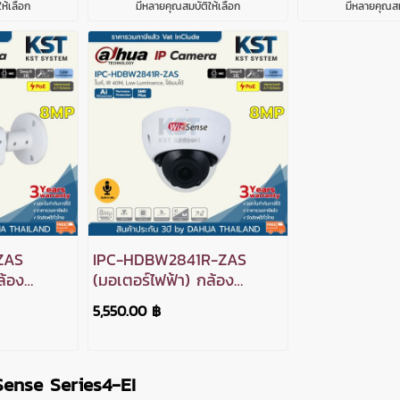
ห้เลือก
มีหลายคุณสมบัติให้เลือก
มีหลายคุณสมบ
ZAS
IPC-HDBW2841R-ZAS
ล้อง
(มอเตอร์ไฟฟ้า) กล้อง
WizSense
วงจรปิด Dahua WizSense
5,550.00 ฿
IPC 8MP PoE
ense Series4-EI