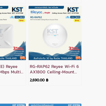
Point
E) Reyee
RG-RAP62 Reyee Wi-Fi 6
Mbps Multi-
AX1800 Ceiling-Mount
cess Point
Access Point
2,690.00 ฿