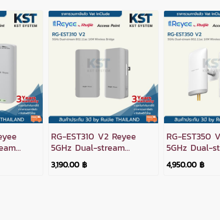
eyee
RG-EST310 V2 Reyee
RG-EST350 V
ream
5GHz Dual-stream
5GHz Dual-s
Bridge
802.11ac 1KM Wireless
802.11ac 5KM
3,190.00 ฿
4,950.00 ฿
Bridge
Bridge