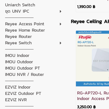
mounted Access
Uniarch Switch
1,390.00 ฿
ชุด UNV IPC
─────────
Reyee Ceiling A
Reyee Access Point
Reyee Home Router
Reyee Router
Reyee Switch
─────────
IMOU Indoor
IMOU Outdoor
IMOU Outdoor PT
IMOU NVR / Router
─────────
EZVIZ Indoor
RG-AP720-L Rui
EZVIZ Outdoor PT
Indoor Access P
EZVIZ NVR
─────────
3,250.00 ฿