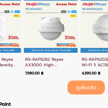
 Reyee
RG-RAP6262 Reyee
RG-RAP6202(
ensity
AX3000 High-
Wi-Fi 5 AC1
performance Outdoor
Omni-directi
7,990.00 ฿
4,390.00 ฿
ess Point
Omni-directional Access
Point
Point
ดูเพิ่มเติม
Point