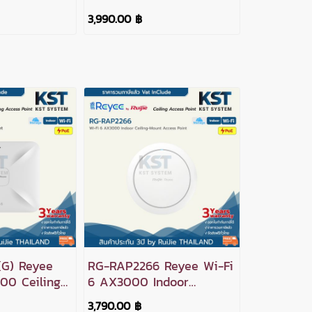
ccess Point
Wall Plate Access Point
3,990.00 ฿
G) Reyee
RG-RAP2266 Reyee Wi-Fi
00 Ceiling
6 AX3000 Indoor
Ceiling-Mount Access
3,790.00 ฿