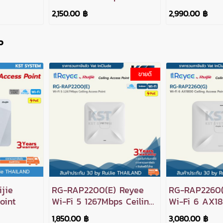
 Point
mounted Access Point
Wall Plate A
2,150.00 ฿
2,990.00 ฿
P
ขายดี
jie
RG-RAP2200(E) Reyee
RG-RAP2260(
oint
Wi-Fi 5 1267Mbps Ceiling
Wi-Fi 6 AX18
Access Point
Access Point
1,850.00 ฿
3,080.00 ฿