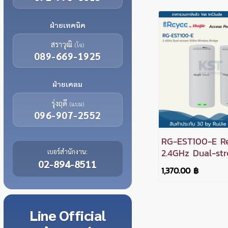
ฝ่ายเทคนิค
สราวุฒิ
(โจ)
089-669-1925
ฝ่ายเคลม
รุ่งฤดี
(แบม)
096-907-2552
RG-EST100-E R
2.4GHz Dual-st
เบอร์สำนักงาน:
02-894-8511
500m Wireless 
1,370.00 ฿
Line
Official