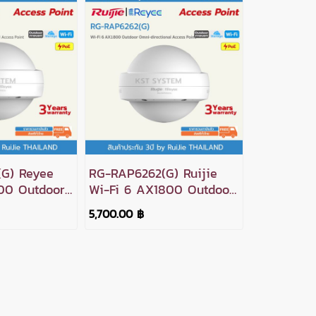
G) Reyee
RG-RAP6262(G) Ruijie
300 Outdoor
Wi-Fi 6 AX1800 Outdoor
onal Access
Omni-directional Access
5,700.00 ฿
Point