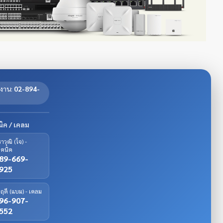
กงาน:
02-894-
1
ิค / เคลม
าวุฒิ (โจ) -
ทคนิค
89-669-
925
่งฤดี (แบม) - เคลม
96-907-
552