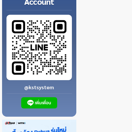
Account
@kstsystem