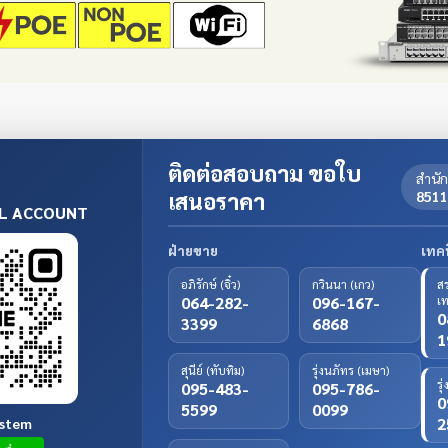
ติดต่อสอบถาม ขอใบ
สำนั
เสนอราคา
851
AL ACCOUNT
ฝ่ายขาย
เทคน
อภิรักษ์ (จิ๋ว)
กวินนา (เกว)
สร
064-282-
096-167-
เ
0
3399
6868
1
สุนีย์ (ทับทิม)
รุ่งนภัทร (เมษา)
รุ
095-483-
095-786-
0
5599
0099
2
ystem