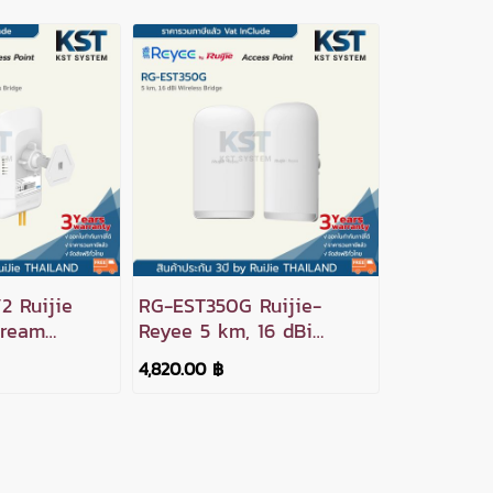
2 Ruijie
RG-EST350G Ruijie-
tream
Reyee 5 km, 16 dBi
 Wireless
Wireless Bridge
4,820.00 ฿