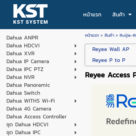
หน้าแรก
สินค้า
หน้าแรก
>
สินค้า
>
Ruijie-
Dahua ANPR
Dahua HDCVI
Reyee Wall AP
Dahua XVR
Reyee P to P
Dahua IP Camera
Dahua IPC PTZ
Reyee Access P
Dahua NVR
Dahua Panoramic
Dahua Switch
Dahua WITHS Wi-Fi
Dahua 4G Camera
Dahua Access Controller
ชุด Dahua HDCVI
ชุด Dahua IPC