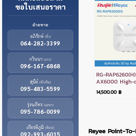
ขอใบเสนอราคา
ฝ่ายขาย
อภิรักษ์
(จิ๋ว)
064-282-3399
กวินนา
(เกว)
096-167-6868
RG-RAP6260(H)
AX6000 High-d
สุนีย์
(ทับทิม)
Outdoor Omni-
095-483-5599
14,500.00 ฿
directional Acc
รุ่งนภัทร
(เมษา)
095-786-0099
เกียรติภูมิ
(ค้อป)
Reyee Point-To-
092-993-6015