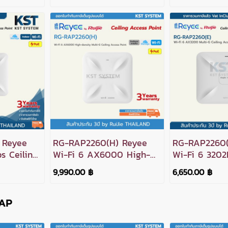
 Reyee
RG-RAP2260(H) Reyee
RG-RAP2260(
s Ceiling
Wi-Fi 6 AX6000 High-
Wi-Fi 6 3202
density Multi-G Ceiling
G Ceiling Ac
9,990.00 ฿
6,650.00 ฿
Access Point
-AP