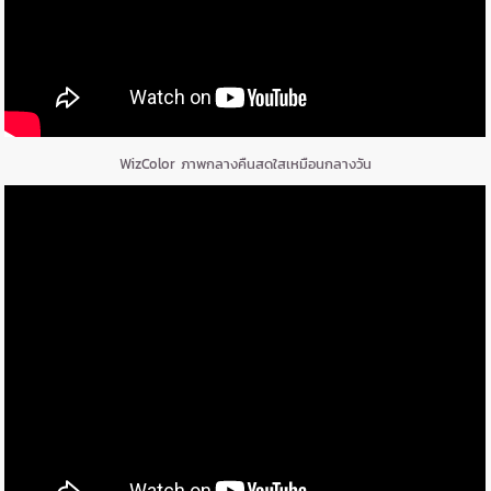
WizColor ภาพกลางคืนสดใสเหมือนกลางวัน