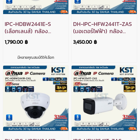
IPC-HDBW2441E-S
DH-IPC-HFW2441T-ZAS
(เลือกเลนส์) กล้อง
(มอเตอร์ไฟฟ้า) กล้อง
วงจรปิด Dahua
วงจรปิด Dahua
1,790.00 ฿
3,450.00 ฿
WizSense IPC 4MP PoE
WizSense IPC 4MP PoE
(ไมค์)
มีหลายคุณสมบัติให้เลือก