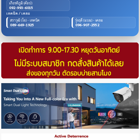
เกียรติภูมิ (ค้อป)
092-993-6015
เทคนิค / เคลม
สราวุฒิ (โจ) - เทคนิค
รุ่งฤดี (แบม) - เคลม
089-669-1925
096-907-2552