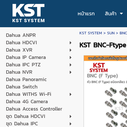
หน้าแรก
สินค้า
KST SYSTEM
>
SUN
>
BNC
Dahua ANPR
Dahua HDCVI
KST BNC-Ftype 
Dahua XVR
Dahua IP Camera
Dahua IPC PTZ
Dahua NVR
Dahua Panoramic
Dahua Switch
Dahua WITHS Wi-Fi
Dahua 4G Camera
Dahua Access Controller
ชุด Dahua HDCVI
ชุด Dahua IPC