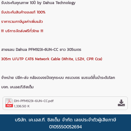
รับประกันคุณภาพ 10ปี by Dahua Technology
รับประกันสินค้าของแท้ 100%
ราคารวมภาษีมูลค่าเพิ่มแล้ว
!!! บริการจัดส่งฟรีทั่วไทย !!!
สายแลน Dahua PFM923I-6UN-CC ยาว 305เมตร
305m U/UTP CAT6 Network Cable (White, LSZH, CPR Cca)
จำหน่าย ปลีก-ส่ง กล้องวงจรปิดทุกระบบ ครบวงจร แบรนด์ชั้นนำระดับโลก
บจก. เค.เอส.ที.ซิสเต็ม
DH-PFM923I-6UN-CC.pdf
1,336.50 K
บริษัท. เค.เอส.ที. ซิสเต็ม จำกัด เลขประจำตัวผู้เสียภาษี
0105550052694