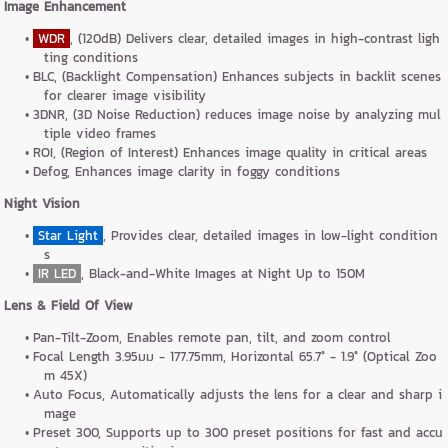
Image Enhancement
WDR
, (120dB) Delivers clear, detailed images in high-contrast ligh
ting conditions
BLC, (Backlight Compensation) Enhances subjects in backlit scenes
for clearer image visibility
3DNR, (3D Noise Reduction) reduces image noise by analyzing mul
tiple video frames
ROI, (Region of Interest) Enhances image quality in critical areas
Defog, Enhances image clarity in foggy conditions
Night Vision
Star Light
, Provides clear, detailed images in low-light condition
s
IR LED
, Black-and-White Images at Night Up to 150M
Lens & Field Of View
Pan-Tilt-Zoom, Enables remote pan, tilt, and zoom control
Focal Length 3.95มม - 177.75mm, Horizontal 65.7° - 1.9° (Optical Zoo
m 45X)
Auto Focus, Automatically adjusts the lens for a clear and sharp i
mage
Preset 300, Supports up to 300 preset positions for fast and accu