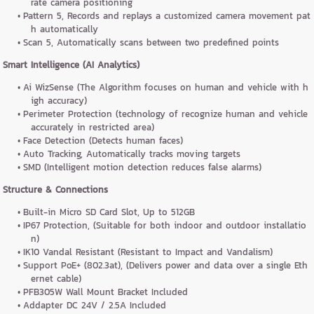
rate camera positioning
Pattern 5, Records and replays a customized camera movement pat
h automatically
Scan 5, Automatically scans between two predefined points
Smart Intelligence (AI Analytics)
Ai WizSense (The Algorithm focuses on human and vehicle with h
igh accuracy)
Perimeter Protection (technology of recognize human and vehicle
accurately in restricted area)
Face Detection (Detects human faces)
Auto Tracking, Automatically tracks moving targets
SMD (Intelligent motion detection reduces false alarms)
Structure & Connections
Built-in Micro SD Card Slot, Up to 512GB
IP67 Protection, (Suitable for both indoor and outdoor installatio
n)
IK10 Vandal Resistant (Resistant to Impact and Vandalism)
Support PoE+ (802.3at), (Delivers power and data over a single Eth
ernet cable)
PFB305W Wall Mount Bracket Included
Addapter DC 24V / 2.5A Included