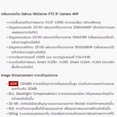
กล้องวงจรปิด Dahua WizSense PTZ IP Camera 4MP
ฉากเซ็นเซอร์รับภาพขนาด 1/2.8" CMOS ความละเอียด 4ล้านพิกเซล
ข้อมูลกระแสหลัก 25/30 เฟรมเรทที่ขนาดภาพ 2560x1440P (สำหรับการแสด
งผลและการบันทึก)
ข้อมูลกระแสรอง 25/30 เฟรมเรทที่ขนาดภาพ 704x576P (เพื่อลดแบนด์วิชสำ
หรับการดูผ่านมือถือ)
ข้อมูลกระแสที่สาม 25/30 เฟรมเรทที่ขนาดภาพ 1920x1080P (เพื่อลดแบนด์วิ
ชสำหรับการดูผ่านมือถือ)
ความต้องการแสงที่ 0.005 Lux ขนาดรูรับแสงที่ F1.6-F4.95
ระบบบีบอัดภาพแบบ Smart H.265+; H.265; Smart H.264+; H.264 (ประหยัด
พื้นที่การบันทึก)
Image Enhancement การปรับแต่งภาพ
WDR
, (120dB) การลดปัญหาการย้อนแสงขั้นสูง รองรับความแตกต่างของแ
สงกว้างถึง 120dB
BLC, (Backlight Compensation) การชดเชยแสงย้อน ให้บุคคลและวัตถุด้าน
หน้าคมชัดยิ่งขึ้น
3D NR, เทคโนโลยีลดสัญญาณรบกวนของภาพ (Noise) ช่วยให้ภาพคมชัดขึ้น
ROI, การกำหนดจุดพื้นที่สำคุญของภาพ เพื่อคุณภาพของภาพที่คมชัดยิ่งขึ้น
Defog, ระบบลดหมอกและควัน ช่วยเพิ่มความคมชัดของภาพในสภาพอากาศที่มี