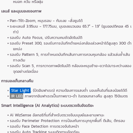
หมอก ควัน หรือฝุ่น
เลนส์ และมุมมองของภาพ
Pan-Tilt-Zoom, หมุนรอบ - ก้มเงย -สั่งซูมได้
ระยะเลนส์ 3.95มม - 177.75มม, มุมองแนวนอน 65.7° - 1.9° (ซูมออปติคอล 45 เ
ท่า)
รองรับ Auto Focus, ปรับความคมชัดอัตโนมัติ
รองรับ Preset 300, รองรับการบันทึกตำแหน่งกล้องล่วงหน้าได้สูงสุด 300 ตำ
แหน่ง
รองรับ Pattern 5, การกำหนดบันทึกเส้นทางการควบคุมกล้อง แล้วเล่นซ้ำเส้น
ทางเดิม
รองรับ Scan 5, การกวาดภาพอัตโนมัติ กล้องจะหมุนซ้าย–ขวาไปมาระหว่างสอง
จุดอย่างต่อเนื่อง
การมองเห็นกลางคืน
Star Light
, (ปิดอินฟาเรด) ความต้องการแสงต่ำ มองเห็นในที่แสงน้อยได้ดี
IR LED,
ภาพจากอินฟาเรดเป็นภาพขาว-ดำ ในตอนกลางคืน สูงสุด 150เมตร
Smart Intelligence (AI Analytics) ระบบตรวจจับอัจฉริยะ
Ai WizSense อัลกอริทึ่มที่สำหรับตรวจจับมนุษย์และยานพานะ
รองรับ Perimeter Protection การป้องกันการบุกรุกพื้นที่ ตีเส้น, ตีกรอบ
รองรับ Face Detection การตรวจจับใบหน้า
รองรับ Auto Tracking ระบบติดตามอัจฉริยะ